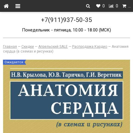
0
0
…
+7(911)937-50-35
Понедельник - пятница, 10.00 - 18.00 (МСК)
Главная
—
Скидки
—
Апрельский SALE
—
Распродажа Кардио
—
Анатомия
сердца (в схемах и рисунках)
Ожидается