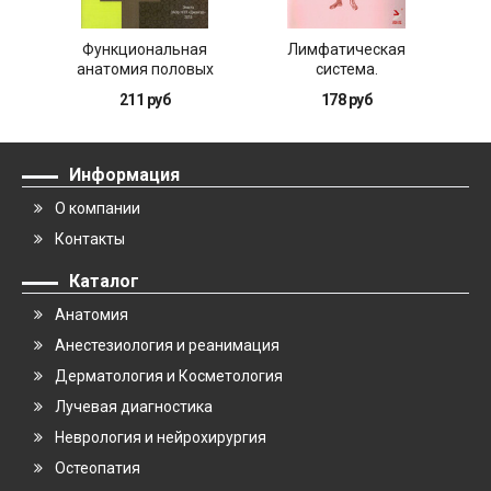
Функциональная
Лимфатическая
М
анатомия половых
система.
органов человека
Кровообращение у
211 руб
178 руб
плода
Информация
О компании
Контакты
Каталог
Анатомия
Анестезиология и реанимация
Дерматология и Косметология
Лучевая диагностика
Неврология и нейрохирургия
Остеопатия