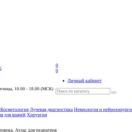
0
5
0
Личный кабинет
ятница, 10.00 - 18.00 (МСК)
 Косметология
Лучевая диагностика
Неврология и нейрохирурги
я для врачей
Хирургия
овека. Атлас для педиатров