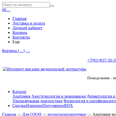
0
0
…
Главная
Доставка и оплата
Личный кабинет
Корзина
Контакты
Еще
Корзина (
…
)
…
+7(911)937-50-3
Понедельник - п
Каталог
Анатомия
Анестезиология и реанимация
Дерматология и
Ультразвуковая диагностика
Физиология и патофизиологи
Скидки
Новинки
Популярное
ВПХ
Главная
—
Для ОЗОН
—
несинхронизируемые
—
Анатомия чел