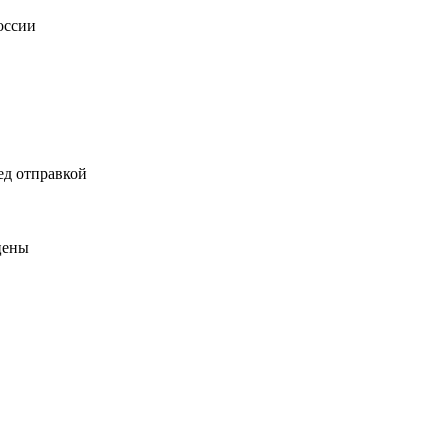
оссии
ед отправкой
цены