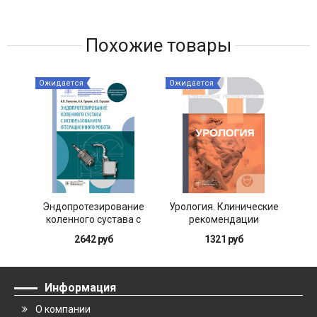
Похожие товары
Ожидается
Ожидается
Ожи
Эндопротезирование
Урология. Клинические
коленного сустава с
рекомендации
м
использованием
д
2642 руб
1321 руб
операционного робота
Информация
О компании