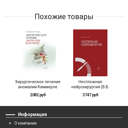
Похожие товары
Хирургическое лечение
Неотложная
аномалии Киммерле
нейрохирургия (В.В.
Крылов, А.А. Гринь)
по
2082 руб
3747 руб
Информация
О компании