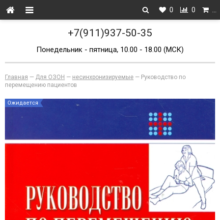
0
0
…
+7(911)937-50-35
Понедельник - пятница, 10.00 - 18.00 (МСК)
Главная
—
Для ОЗОН
—
несинхронизируемые
—
Руководство по
перемещению пациентов
Ожидается