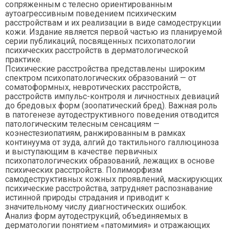
сопряженным с телесно ориентированным
аутоагрессивным поведением психическим
расстройствам и их реализации в виде самодеструкции
кожи. Издание является первой частью из планируемой
серии публикаций, посвященных психопатологии
психических расстройств в дерматологической
практике.
Психические расстройства представлены широким
спектром психопатологических образований — от
соматоформных, невротических расстройств,
расстройств импульс-контроля и личностных девиаций
до бредовых форм (зоопатический бред). Важная роль
в патогенезе аутодеструктивного поведения отводится
патологическим телесным сенсациям —
коэнестезиопатиям, ранжированным в рамках
континуума от зуда, алгий до тактильного галлюциноза
и выступающим в качестве первичных
психопатологических образований, лежащих в основе
психических расстройств. Полиморфизм
самодеструктивных кожных проявлений, маскирующих
психические расстройства, затрудняет распознавание
истинной природы страдания и приводит к
значительному числу диагностических ошибок.
Анализ форм аутодеструкций, объединяемых в
дерматологии понятием «патомимия» и отражающих