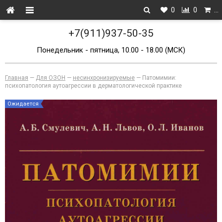
0
0
…
+7(911)937-50-35
Понедельник - пятница, 10.00 - 18.00 (МСК)
Главная
—
Для ОЗОН
—
несинхронизируемые
—
Патомимии:
психопатология аутоагрессии в дерматологической практике
Ожидается