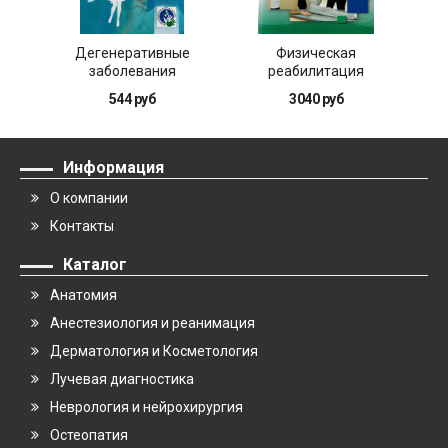
Дегенеративные
Физическая
С
заболевания
реабилитация
ре
позвоночника у детей
пациентов после
544 руб
3040 руб
эндопротезирования
крупных суставов
конечностей
Информация
О компании
Контакты
Каталог
Анатомия
Анестезиология и реанимация
Дерматология и Косметология
Лучевая диагностика
Неврология и нейрохирургия
Остеопатия