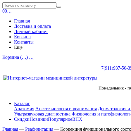
0
0
…
Главная
Доставка и оплата
Личный кабинет
Корзина
Контакты
Еще
Корзина (
…
)
…
+7(911)937-50-3
Понедельник - п
Каталог
Анатомия
Анестезиология и реанимация
Дерматология и
Ультразвуковая диагностика
Физиология и патофизиологи
Скидки
Новинки
Популярное
ВПХ
Главная
—
Реабилитация
—
Коррекция функционального состо