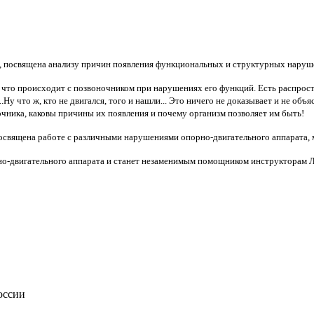
, посвящена анализу причин появления функциональных и структурных наруше
то происходит с позвоночником при нарушениях его функций. Есть распростр
Ну что ж, кто не двигался, того и нашли... Это ничего не доказывает и не об
очника, каковы причины их появления и почему организм позволяет им быть!
посвящена работе с различными нарушениями опорно-двигательного аппарата, 
о-двигательного аппарата и станет незаменимым помощником инструкторам Л
оссии