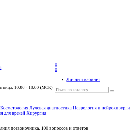
0
5
0
Личный кабинет
ятница, 10.00 - 18.00 (МСК)
 Косметология
Лучевая диагностика
Неврология и нейрохирурги
я для врачей
Хирургия
яния позвоночника. 100 вопросов и ответов