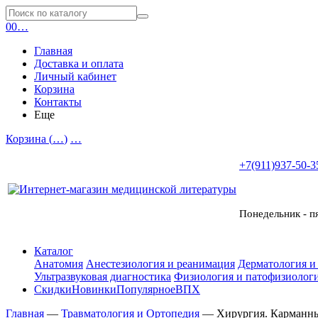
0
0
…
Главная
Доставка и оплата
Личный кабинет
Корзина
Контакты
Еще
Корзина (
…
)
…
+7(911)937-50-3
Понедельник - п
Каталог
Анатомия
Анестезиология и реанимация
Дерматология и
Ультразвуковая диагностика
Физиология и патофизиологи
Скидки
Новинки
Популярное
ВПХ
Главная
—
Травматология и Ортопедия
—
Хирургия. Карманн