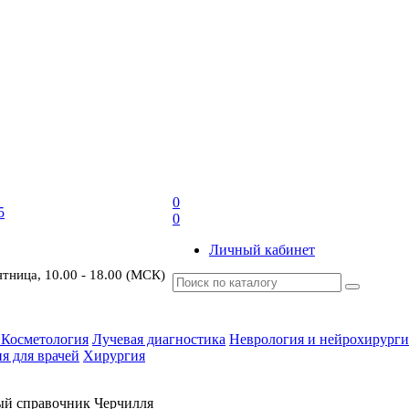
0
5
0
Личный кабинет
ятница, 10.00 - 18.00 (МСК)
 Косметология
Лучевая диагностика
Неврология и нейрохирурги
я для врачей
Хирургия
ый справочник Черчилля