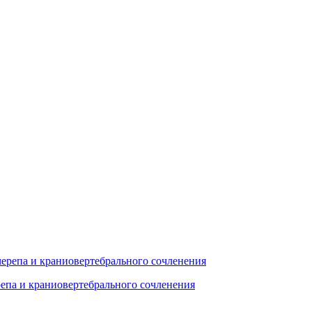
епа и краниовертебрального сочленения