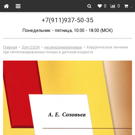
0
0
…
+7(911)937-50-35
Понедельник - пятница, 10.00 - 18.00 (МСК)
Главная
—
Для ОЗОН
—
несинхронизируемые
—
Хирургическое лечение
при гипоплазированных почках в детском возрасте