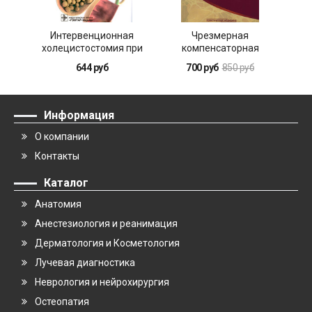
Интервенционная
Чрезмерная
Кли
холецистостомия при
компенсаторная
остром холецистите в
коагуляция: от
644 руб
700 руб
850 руб
лечении пациентов
кровоточивости до
старших возрастных
тромбогенности
групп
Информация
О компании
Контакты
Каталог
Анатомия
Анестезиология и реанимация
Дерматология и Косметология
Лучевая диагностика
Неврология и нейрохирургия
Остеопатия