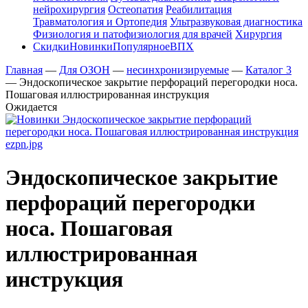
нейрохирургия
Остеопатия
Реабилитация
Травматология и Ортопедия
Ультразвуковая диагностика
Физиология и патофизиология для врачей
Хирургия
Скидки
Новинки
Популярное
ВПХ
Главная
—
Для ОЗОН
—
несинхронизируемые
—
Каталог 3
—
Эндоскопическое закрытие перфораций перегородки носа.
Пошаговая иллюстрированная инструкция
Ожидается
Эндоскопическое закрытие
перфораций перегородки
носа. Пошаговая
иллюстрированная
инструкция