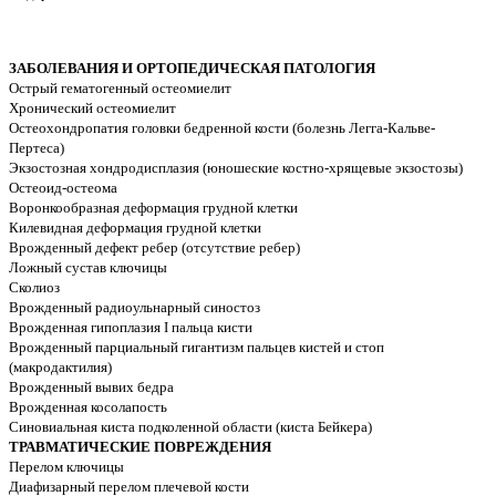
ЗАБОЛЕВАНИЯ И ОРТОПЕДИЧЕСКАЯ ПАТОЛОГИЯ
Острый гематогенный остеомиелит
Хронический остеомиелит
Остеохондропатия головки бедренной кости (болезнь Легга-Кальве-
Пертеса)
Экзостозная хондродисплазия (юношеские костно-хрящевые экзостозы)
Остеоид-остеома
Воронкообразная деформация грудной клетки
Килевидная деформация грудной клетки
Врожденный дефект ребер (отсутствие ребер)
Ложный сустав ключицы
Сколиоз
Врожденный радиоульнарный синостоз
Врожденная гипоплазия I пальца кисти
Врожденный парциальный гигантизм пальцев кистей и стоп
(макродактилия)
Врожденный вывих бедра
Врожденная косолапость
Синовиальная киста подколенной области (киста Бейкера)
ТРАВМАТИЧЕСКИЕ ПОВРЕЖДЕНИЯ
Перелом ключицы
Диафизарный перелом плечевой кости