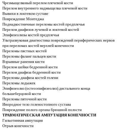
Чрезмыщелковый перелом плечевой кости
Перелом внутреннего надмыщелка плечевой кости
Вывихи в локтевом суставе
Повреждение Монтеджа
Поднадкостничные переломы костей предплечья
Перелом диафизов лучевой и локтевой костей
Эпифизеолизы костей предплечья
Ультразвуковая диагностика повреждений периферических нервов
при переломах костей верхней конечности
Переломы пястных костей
Переломы фаланг пальцев кисти
Взрывные ранения кисти
Перелом шейки бедренной кости
Перелом диафиза бедренной кости
Переломы диафиза костей голени
Переломы лодыжек
Эпифизеолиз (остеоэпифизеолиз) дистального конца
большеберцовой кости
Переломы пяточной кости
Инородное тело голеностопного сустава
Повреждение полого органа брюшной полости
ТРАВМАТИЧЕСКАЯ АМПУТАЦИЯ КОНЕЧНОСТИ
Гильотинная ампутация
Отрыв конечности