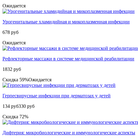
Ожидается
Урогенитальные хламидийная и микоплазменная инфекции
678 руб
Ожидается
Рефлекторные массажи в системе медицинской реабилитации
1832 руб
Скидка 59%
Ожидается
Герпесвирусные инфекции при дерматозах у детей
134 руб
330 руб
Скидка 72%
Дифтерия: микробиологические и иммунологические аспекты