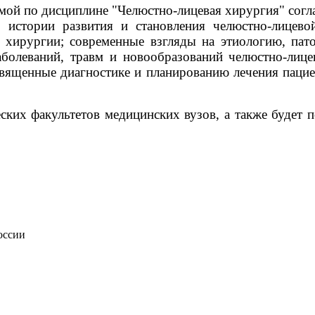
ммой по дисциплине "Челюстно-лицевая хирургия" согл
 истории развития и становления челюстно-лицево
 хирургии; современные взгляды на этиологию, пато
болеваний, травм и новообразований челюстно-лице
освященные диагностике и планированию лечения пац
ских факультетов медицинских вузов, а также будет 
оссии