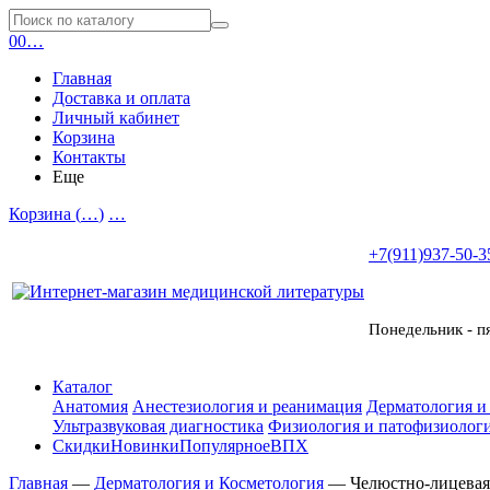
0
0
…
Главная
Доставка и оплата
Личный кабинет
Корзина
Контакты
Еще
Корзина (
…
)
…
+7(911)937-50-3
Понедельник - п
Каталог
Анатомия
Анестезиология и реанимация
Дерматология и
Ультразвуковая диагностика
Физиология и патофизиологи
Скидки
Новинки
Популярное
ВПХ
Главная
—
Дерматология и Косметология
—
Челюстно-лицевая