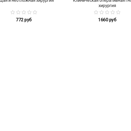
щая и неотложная хирургия
Клиническая оперативная гн
хирургия
772 руб
1660 руб