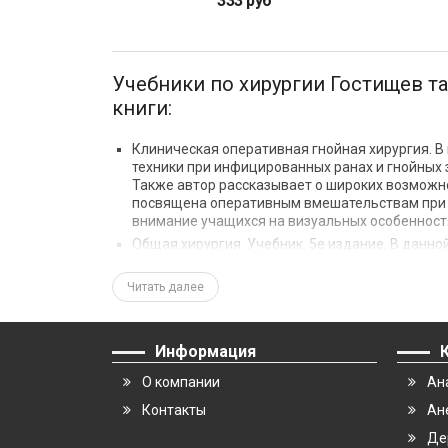
333 руб
Учебники по хирургии Гостищев 
книги:
Клиническая оперативная гнойная хирургия. В
техники при инфицированных ранах и гнойных з
Также автор рассказывает о широких возможно
посвящена оперативным вмешательствам при 
внимание учащихся на визуальных особенност
Общая хирургия. Учебник. 5е издание. В данн
особенности развития патологических процес
развития. Описываются алгоритмы обследовани
Читать далее
анестезиологии и реаниматологии
Если вы хотите купить учебники по хирур
Информация
гнойно-воспалительных заболеваний:
О компании
Ан
Руководство для врачей «Инфекции в хирургии
Контакты
Ан
наличии!
Принципиальную особенность учебника, выпу
Де