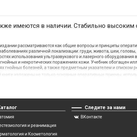
также имеются в наличии. Стабильно высоки
 издании рассматриваются как общие вопросы и принципы оператив
аболеваниях различной локализации: груди, живота, шеи, головы,
стях использования ультразвукового и лазерного оборудования в 
гнойных и некротических поражениях кожи. Учебник обогащен и
ях гнойных болезней, а также предметным указателем и списком 
ой книге изложены не только основные оперативные приемы, испол
сов, требующих оперативного вмешательства: гнойно-воспалитель
я хирургических больных, принципы асептики, антисептики и ост
гии Гостищев
со скидкой
, обратите внимание на книгу,
Каталог
Следите за нами
атомия
ВКонтакте
» представлено в продаже по очень выгодной стоимости. Успейте 
естезиология и реанимация
щенного издательством ГЭОТАР-Медиа, составляет его
практичес
рматология и Косметология