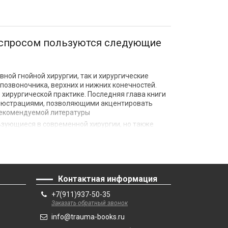
м спросом пользуются следующие
ной гнойной хирургии, так и хирургические
 позвоночника, верхних и нижних конечностей.
хирургической практике. Последняя глава книги
ллюстрациями, позволяющими акцентировать
рекомендуемой литературы
ьзующиеся в современной хирургии, но также
ные и паразитарные заболевания, травмы, пороки
ановки кровотечений, а также основные вопросы
 посвященную оперативному лечению
Контактная информация
+7(911)937-50-35
оформить заказ, пока данная книга имеется в
Заказать обратный звонок
info@trauma-books.ru
кая направленность.
Руководство составлено с