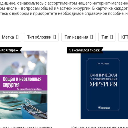
медицине, ознакомьтесь с ассортиментом нашего интернет-магазина
ом числе – вопросам общей и частной хирургии. В карточке каждо
тесь с выбором и приобретете необходимое справочное пособие, н
Метка
Тип обложки
Тип издания
Тип
КГ
ился тираж
Закончился тираж