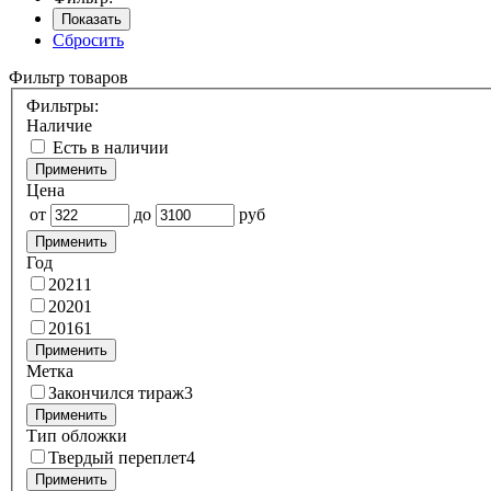
Показать
Сбросить
Фильтр товаров
Фильтры:
Наличие
Есть в наличии
Применить
Цена
от
до
руб
Применить
Год
2021
1
2020
1
2016
1
Применить
Метка
Закончился тираж
3
Применить
Тип обложки
Твердый переплет
4
Применить