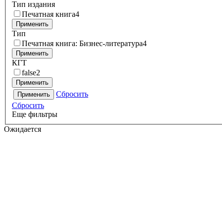
Тип издания
Печатная книга
4
Применить
Тип
Печатная книга: Бизнес-литература
4
Применить
КГТ
false
2
Применить
Сбросить
Применить
Сбросить
Еще фильтры
Ожидается