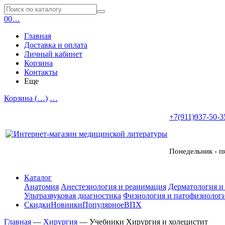
0
0
…
Главная
Доставка и оплата
Личный кабинет
Корзина
Контакты
Еще
Корзина (
…
)
…
+7(911)937-50-3
Понедельник - п
Каталог
Анатомия
Анестезиология и реанимация
Дерматология и
Ультразвуковая диагностика
Физиология и патофизиологи
Скидки
Новинки
Популярное
ВПХ
Главная
—
Хирургия
—
Учебники Хирургия и холецистит