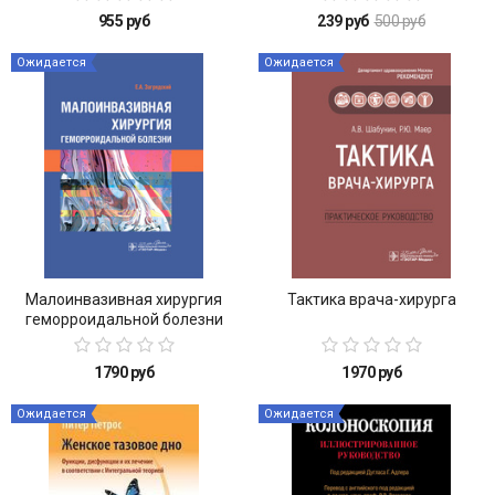
лапароскопии, гастроскопии и
955 руб
239 руб
500 руб
колоноскопии
Ожидается
Ожидается
Малоинвазивная хирургия
Тактика врача-хирурга
геморроидальной болезни
1790 руб
1970 руб
Ожидается
Ожидается