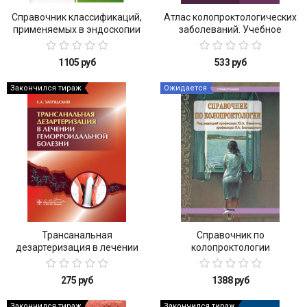
Справочник классификаций,
Атлас колопроктологических
применяемых в эндоскопии
заболеваний. Учебное
желудочно-кишечного тракта
пособие
1105 руб
533 руб
Закончился тираж
Ожидается
Трансанальная
Справочник по
дезартеризация в лечении
колопроктологии
геморроидальной болезни
275 руб
1388 руб
Закончился тираж
Закончился тираж