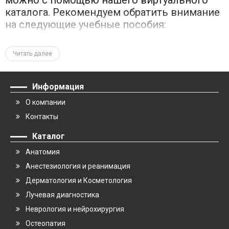
каталога. Рекомендуем обратить внимание
на следующие учебные пособия:
Основы колопроктологии. Под ред. Г. И. Воробьева
Читать далее
Колопроктология. Клинические рекомендации. Под ред.
проф. Ю.А. Шелыгина
Атлас колопроктологических заболеваний. Е. И. Семионкин
Информация
Материалы, представленные на страницах данных учебников,
О компании
соответствуют Федеральному государственному
образовательному стандарту. Предназначаются для
Контакты
студентов-медиков старших курсов, а также для слушателей
курсов системы последипломного образования.
Каталог
Стабильным спросом у проктологов, хирургов, онкологов,
Анатомия
гастроэнтерологов и представителей смежных специальностей
пользуется
Справочник по колопроктологии
под ред.
Анестезиология и реанимация
профессора Ю.А. Шелыгина, доступный для заказа в нашем
интернет-магазине.
Дерматология и Косметология
Лучевая диагностика
Основные вопросы, которые рассматриваются на
Неврология и нейрохирургия
страницах данной книги по колопроктологии:
Остеопатия