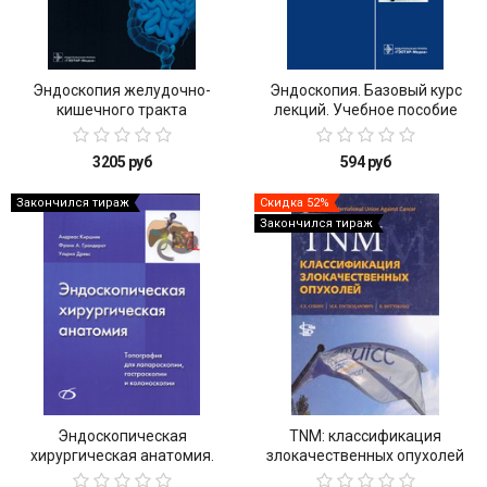
Эндоскопия желудочно-
Эндоскопия. Базовый курс
кишечного тракта
лекций. Учебное пособие
3205 руб
594 руб
Закончился тираж
Скидка 52%
Закончился тираж
Эндоскопическая
TNM: классификация
хирургическая анатомия.
злокачественных опухолей
Топография для