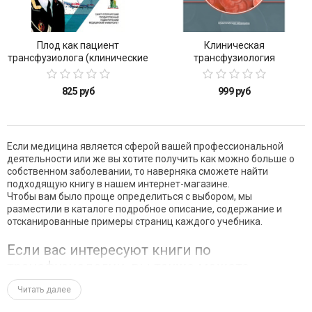
Плод как пациент
Клиническая
трансфузиолога (клинические
трансфузиология
наблюдения)
825 руб
999 руб
Если медицина является сферой вашей профессиональной
деятельности или же вы хотите получить как можно больше о
собственном заболевании, то наверняка сможете найти
подходящую книгу в нашем интернет-магазине.
Чтобы вам было проще определиться с выбором, мы
разместили в каталоге подробное описание, содержание и
отсканированные примеры страниц каждого учебника.
Если вас интересуют книги по
трансфузиологии, вы также можете
оформить заказ в ТравмаБукс. Мы
Читать далее
предлагаем купить следующие издания: