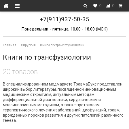
0
0
…
+7(911)937-50-35
Понедельник - пятница, 10.00 - 18.00 (МСК)
Главная
—
Хирургия
—
Книги по трансфузиологии
Книги по трансфузиологии
20 товаров
В специализированном медмаркете ТравмаБукс представлен
широкий выбор литературы, посвященной инновационным
медицинским открытиям, актуальным методам
дифференциальной диагностики, хирургическим и
малоинвазивным методикам, а также протоколам
терапевтического лечения заболеваний, дисфункций, травм,
врожденных пороков развития и других патологий различного
генеза.