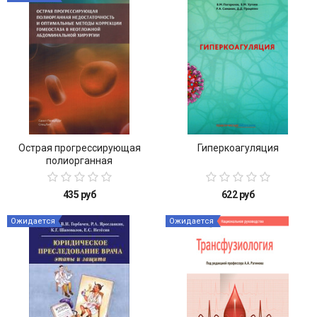
Острая прогрессирующая
Гиперкоагуляция
полиорганная
недостаточность и
оптимальные методы
435 руб
622 руб
коррекции гомеостаза в
неотложной абдоминальной
Ожидается
Ожидается
хирургии