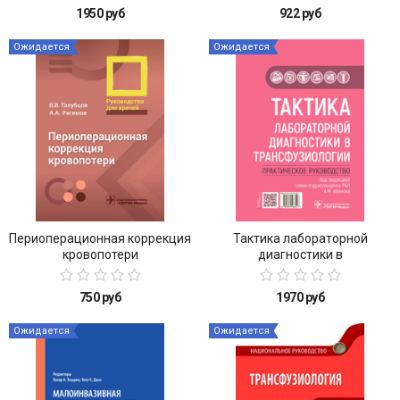
сердце и аорте. Руководство
1950 руб
922 руб
для врачей
Ожидается
Ожидается
Периоперационная коррекция
Тактика лабораторной
кровопотери
диагностики в
трансфузиологии.
Практическое руководство
750 руб
1970 руб
Ожидается
Ожидается