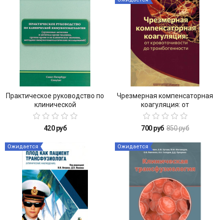
Практическое руководство по
Чрезмерная компенсаторная
клинической
коагуляция: от
иммуногематологии
кровоточивости до
тромбогенности
420 руб
700 руб
850 руб
Ожидается
Ожидается