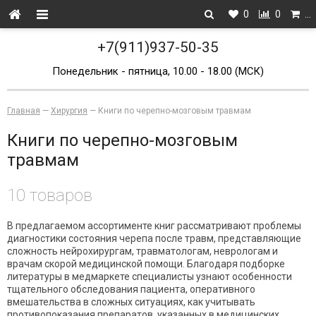
0
0
…
+7(911)937-50-35
Понедельник - пятница, 10.00 - 18.00 (МСК)
Главная
—
Хирургия
—
Книги по черепно-мозговым травмам
Книги по черепно-мозговым
травмам
10 товаров
В предлагаемом ассортименте книг рассматривают проблемы
диагностики состояния черепа после травм, представляющие
сложность нейрохирургам, травматологам, неврологам и
врачам скорой медицинской помощи. Благодаря подборке
литературы в медмаркете специалисты узнают особенности
тщательного обследования пациента, оперативного
вмешательства в сложных ситуациях, как учитывать
противопоказания препаратов, указанных в медицинских