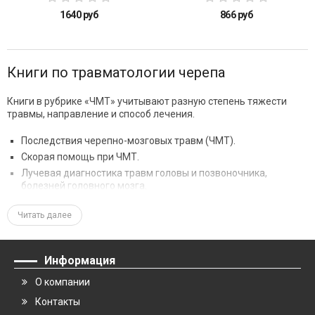
1640 руб
866 руб
Книги по травматологии черепа
Книги в рубрике «ЧМТ» учитывают разную степень тяжести
травмы, направление и способ лечения.
Последствия черепно-мозговых травм (ЧМТ).
Скорая помощь при ЧМТ.
Лучевая диагностика травм головы и позвоночника,
болезней головного мозга.
Хирургическая помощь пациентам с разными травмами
головы.
Читать далее
Применение компьютерной томографии в нейрохирургии,
нейрореаниматология.
Воспалительные осложнения обычных и огнестрельных
Информация
травм. Ранения кинетическим оружием.
О компании
Внутричерепная гипертензия и декомпрессивная
краниэктомия.
Контакты