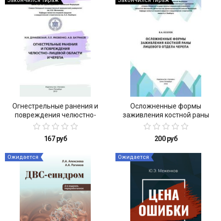
Закончился тираж
Закончился тираж
пособие для врачей
Огнестрельные ранения и
Осложненные формы
повреждения челюстно-
заживления костной раны
лицевой области и черепа
лицевого отдела черепа
167 руб
200 руб
Ожидается
Ожидается