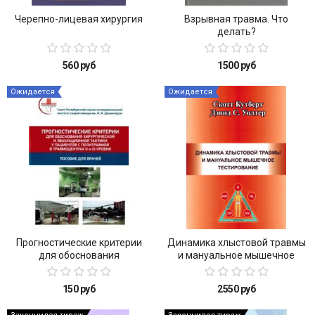
Черепно-лицевая хирургия
Взрывная травма. Что
делать?
560 руб
1500 руб
Ожидается
Ожидается
Прогностические критерии
Динамика хлыстовой травмы
для обоснования
и мануальное мышечное
хирургической и
тестирование
эвакуационной тактики у
150 руб
2550 руб
пациентов с политравмой в
травмоцентрах II и III уровня: