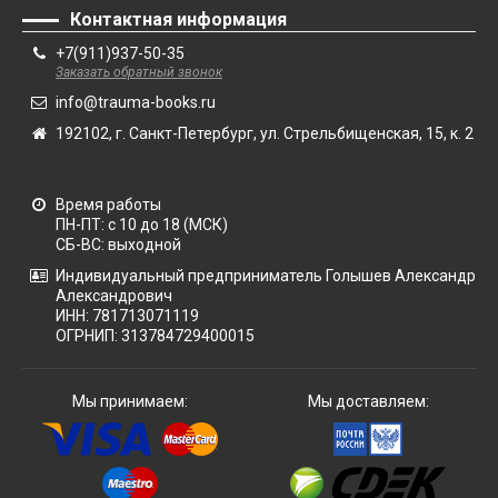
Контактная информация
Специальная литература рассматривает вопросы борьбы с
+7(911)937-50-35
последствиями ЧМТ: деформацией костей черепа,
Заказать обратный звонок
посттравматичными дефектами, гидроцефалии. Книга
поможет в работе челюстно-лицевым и нейрохирургам,
info@trauma-books.ru
реаниматологам, анестезиологам и другим докторам смежных
192102, г. Санкт-Петербург, ул. Стрельбищенская, 15, к. 2
специальностей.
Время работы
ПН-ПТ: с 10 до 18 (МСК)
СБ-ВС: выходной
Индивидуальный предприниматель Голышев Александр
Александрович
ИНН: 781713071119
ОГРНИП: 313784729400015
Мы принимаем:
Мы доставляем: