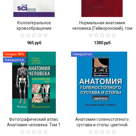
Коллатеральное
Нормальная анатомия
кровообращение
человека (Гайворонский), том
1 (Десятое издание)
965 руб
1380 руб
Скидка 36%
Ожидается
Ожидается
Фотографический атлас.
Анатомия голеностопного
Анатомия человека. Том 1.
сустава и стопы: цветной
Опорно-двигательный
атлас
аппарат