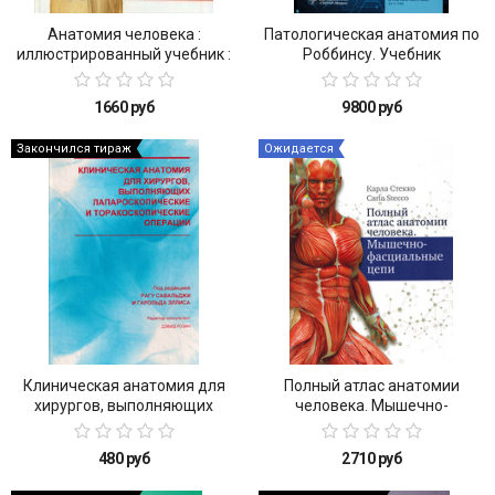
Анатомия человека :
Патологическая анатомия по
иллюстрированный учебник :
Роббинсу. Учебник
в 3 т. : Т. 3. Нервная система.
Органы чувств
1660 руб
9800 руб
Закончился тираж
Ожидается
Клиническая анатомия для
Полный атлас анатомии
хирургов, выполняющих
человека. Мышечно-
лапароскопические и
фасциальные цепи
торакоскопические операции
480 руб
2710 руб