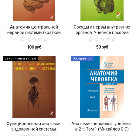
Анатомия центральной
Сосуды и нервы внутренних
нервной системы (краткий
органов. Учебное пособие
курс), 2013 г.
(2013 г.)
106 руб
50 руб
Закончился тираж
Ожидается
Функциональная анатомия
Анатомия человека : учебник :
эндокринной системы.
в 2 т. Том 1 (Михайлов С.С)
Учебное пособие (2013 г.)