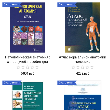
Ожидается
Ожидается
Патологическая анатомия :
Атлас нормальной анатомии
атлас : учеб. пособие для
человека
студентов медицинских вузов
и последипломного
5001 руб
4252 руб
образования
Ожидается
Ожидается