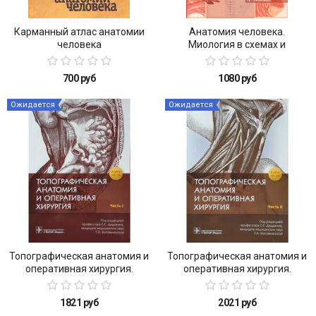
Карманный атлас анатомии
Анатомия человека.
человека
Миология в схемах и
таблицах. Учебное пособие
для студентов медицинских
700 руб
1080 руб
вузов
Ожидается
Ожидается
Топографическая анатомия и
Топографическая анатомия и
оперативная хирургия.
оперативная хирургия.
Рабочая тетрадь. В 2 ч. Ч. 1
Рабочая тетрадь. В 2 ч. Ч. 2
1821 руб
2021 руб