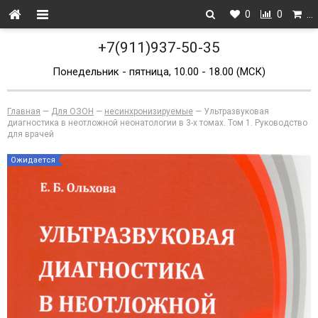
0
0
…
+7(911)937-50-35
Понедельник - пятница, 10.00 - 18.00 (МСК)
Главная
—
Для ОЗОН
—
несинхронизируемые
—
Ультразвуковая
диагностика в неотложной неонатологии в 3-х томах. Том 1. Руководство
для врачей
Ожидается