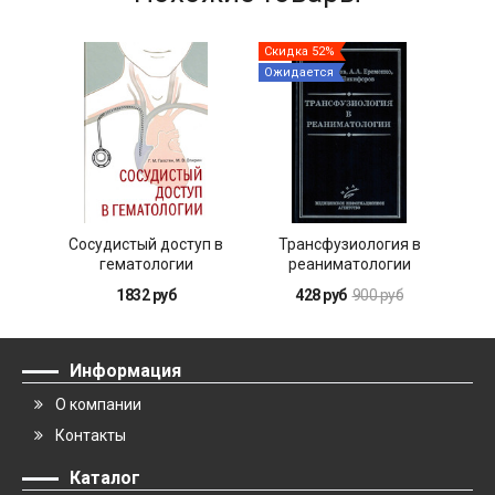
Скидка 52%
Ожидается
Сосудистый доступ в
Трансфузиология в
Ин
гематологии
реаниматологии
ост
д
1832 руб
428 руб
900 руб
Информация
О компании
Контакты
Каталог