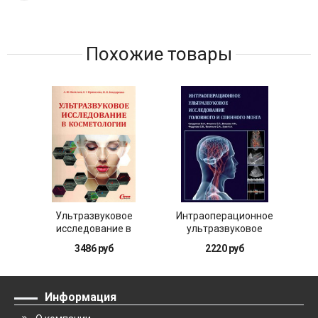
Похожие товары
Ультразвуковое
Интраоперационное
исследование в
ультразвуковое
диа
косметологии
исследование
опо
3486 руб
2220 руб
головного и спинного
апп
мозга
Информация