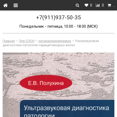
0
0
…
+7(911)937-50-35
Понедельник - пятница, 10.00 - 18.00 (МСК)
Главная
—
Для ОЗОН
—
несинхронизируемые
—
Ультразвуковая
диагностика патологии паращитовидных желез