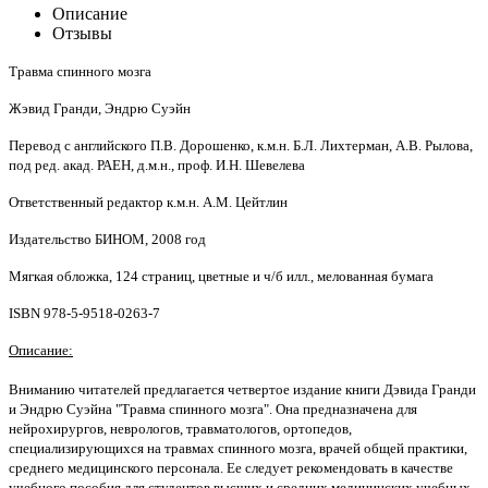
Описание
Отзывы
Травма спинного мозга
Жэвид Гранди, Эндрю Суэйн
Перевод с английского П.В. Дорошенко, к.м.н. Б.Л. Лихтерман, А.В. Рылова,
под ред. акад. РАЕН, д.м.н., проф. И.Н. Шевелева
Ответственный редактор к.м.н. А.М. Цейтлин
Издательство БИНОМ, 2008 год
Мягкая обложка, 124 страниц, цветные и ч/б илл., мелованная бумага
ISBN 978-5-9518-0263-7
Описание:
Вниманию читателей предлагается четвертое издание книги Дэвида Гранди
и Эндрю Суэйна "Травма спинного мозга". Она предназначена для
нейрохирургов, неврологов, травматологов, ортопедов,
специализирующихся на травмах спинного мозга, врачей общей практики,
среднего медицинского персонала. Ее следует рекомендовать в качестве
учебного пособия для студентов высших и средних медицинских учебных