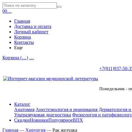
0
0
…
Главная
Доставка и оплата
Личный кабинет
Корзина
Контакты
Еще
Корзина (
…
)
…
+7(911)937-50-3
Понедельник - п
Каталог
Анатомия
Анестезиология и реанимация
Дерматология и
Ультразвуковая диагностика
Физиология и патофизиологи
Скидки
Новинки
Популярное
ВПХ
Главная
—
Хирургия
—
Рак желудка