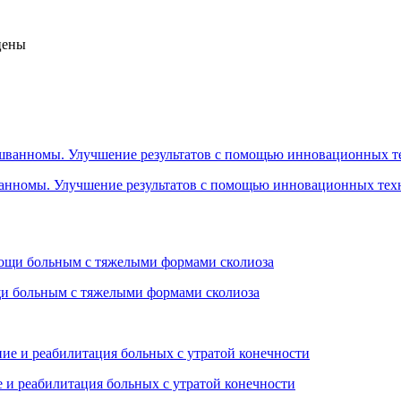
цены
анномы. Улучшение результатов с помощью инновационных тех
щи больным с тяжелыми формами сколиоза
 и реабилитация больных с утратой конечности