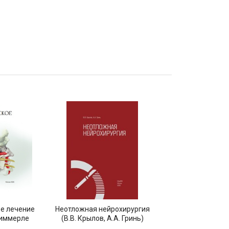
е лечение
Неотложная нейрохирургия
Травматичес
Киммерле
(В.В. Крылов, А.А. Гринь)
деформации позво
канала