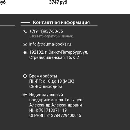
руб
3747 руб
2021 руб
Контактная информация
+7(911)937-50-35
Заказать обратный звонок
info@trauma-books.ru
192102, г. Санкт-Петербург, ул.
Стрельбищенская, 15, к. 2
Время работы
ПН-ПТ: с 10 до 18 (МСК)
СБ-ВС: выходной
Индивидуальный
предприниматель Голышев
Александр Александрович
ИНН: 781713071119
ОГРНИП: 313784729400015