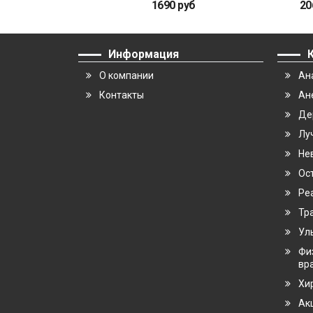
1690 руб
20
Информация
О компании
Ан
Контакты
Ан
Де
Лу
Не
Ос
Ре
Тр
Ул
Фи
вр
Хи
Ак