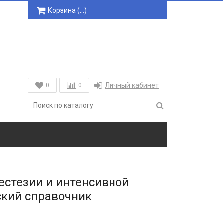
Корзина (
…
)
Личный кабинет
0
0
естезии и интенсивной
ский справочник