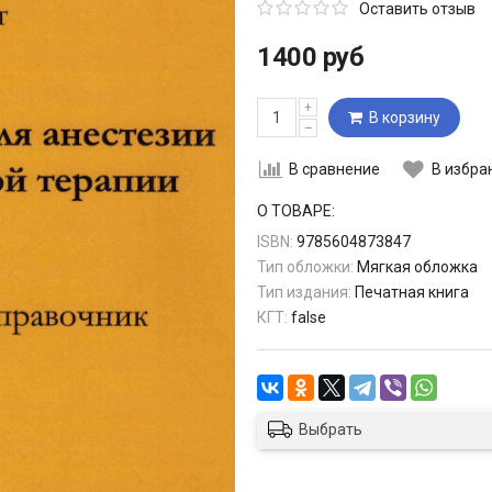
Оставить отзыв
1400 руб
+
В корзину
–
В сравнение
В избра
О ТОВАРЕ:
ISBN:
9785604873847
Тип обложки:
Мягкая обложка
Тип издания:
Печатная книга
КГТ:
false
Выбрать