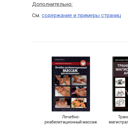
Дополнительно:
См.
содержание и примеры страниц
Лечебно-
Тран
реабилитационный массаж
магистра
для начинающих