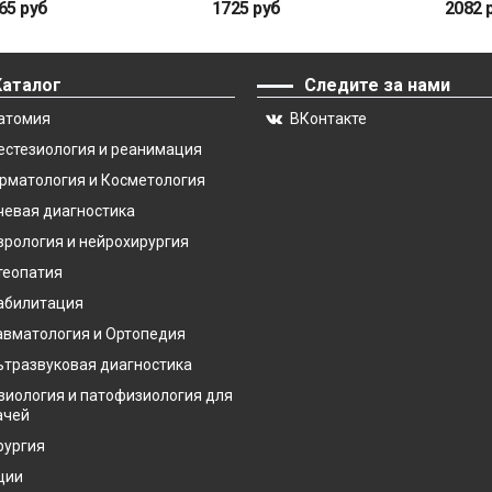
65 руб
1725 руб
2082 
Каталог
Следите за нами
атомия
ВКонтакте
естезиология и реанимация
рматология и Косметология
чевая диагностика
врология и нейрохирургия
теопатия
абилитация
авматология и Ортопедия
ьтразвуковая диагностика
зиология и патофизиология для
ачей
рургия
ции