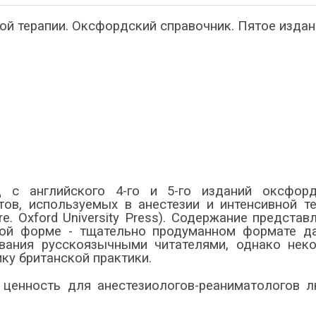
ой терапии. Оксфордский справочник. Пятое издан
д с английского 4-го и 5-го изданий оксфорд
тов, используемых в анестезии и интенсивной т
are. Oxford University Press). Содержание представ
ной форме - тщательно продуманном формате да
вания русскоязычными читателями, однако неко
ку британской практики.
ценность для анестезиологов-
реаниматологов л