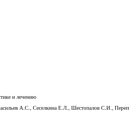
стике и лечению
асильев А.С., Сеселкина Е.Л., Шестопалов С.И., Переп