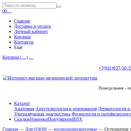
0
0
…
Главная
Доставка и оплата
Личный кабинет
Корзина
Контакты
Еще
Корзина (
…
)
…
+7(911)937-50-3
Понедельник - п
Каталог
Анатомия
Анестезиология и реанимация
Дерматология и
Ультразвуковая диагностика
Физиология и патофизиологи
Скидки
Новинки
Популярное
ВПХ
Главная
—
Для ОЗОН
—
несинхронизируемые
—
Остеопатия: