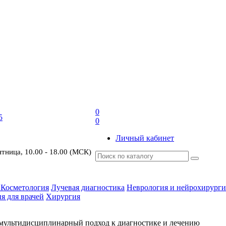
0
5
0
Личный кабинет
ятница, 10.00 - 18.00 (МСК)
 Косметология
Лучевая диагностика
Неврология и нейрохирурги
я для врачей
Хирургия
 мультидисциплинарный подход к диагностике и лечению