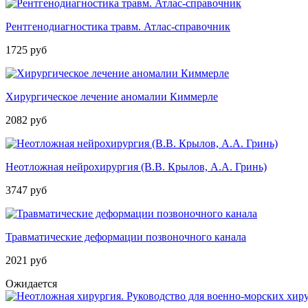
Рентгенодиагностика травм. Атлас­-справочник
1725 руб
Хирургическое лечение аномалии Киммерле
2082 руб
Неотложная нейрохирургия (В.В. Крылов, А.А. Гринь)
3747 руб
Травматические деформации позвоночного канала
2021 руб
Ожидается