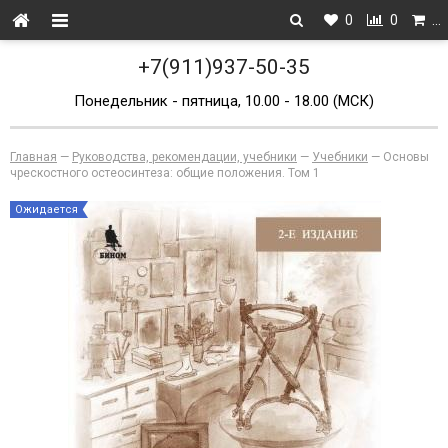
0
0
…
+7(911)937-50-35
Понедельник - пятница, 10.00 - 18.00 (МСК)
Главная
—
Руководства, рекомендации, учебники
—
Учебники
—
Основы
чрескостного остеосинтеза: общие положения. Том 1
Ожидается