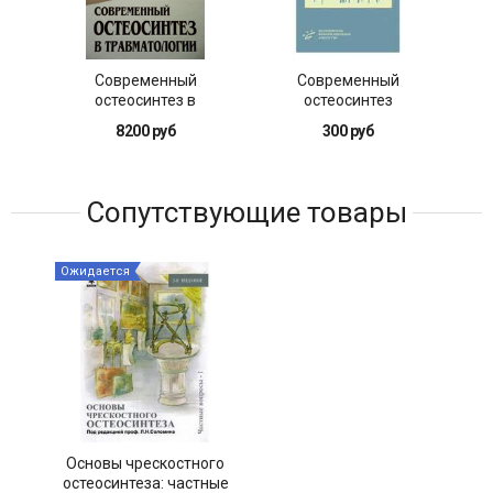
Современный
Современный
По
остеосинтез в
остеосинтез
о
травматологии
8200 руб
300 руб
Сопутствующие товары
Ожидается
Основы чрескостного
остеосинтеза: частные