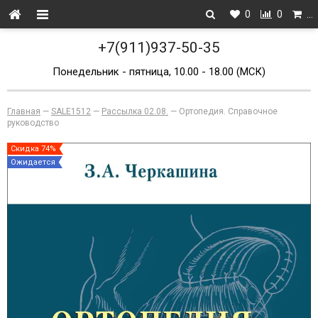
0
0
…
+7(911)937-50-35
Понедельник - пятница, 10.00 - 18.00 (МСК)
Главная
—
SALE1512
—
Рассылка 02.08.
—
Ортопедия. Справочное
руководство
Скидка 74%
Ожидается