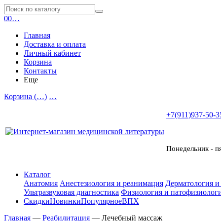
0
0
…
Главная
Доставка и оплата
Личный кабинет
Корзина
Контакты
Еще
Корзина (
…
)
…
+7(911)937-50-3
Понедельник - п
Каталог
Анатомия
Анестезиология и реанимация
Дерматология и
Ультразвуковая диагностика
Физиология и патофизиологи
Скидки
Новинки
Популярное
ВПХ
Главная
—
Реабилитация
—
Лечебный массаж