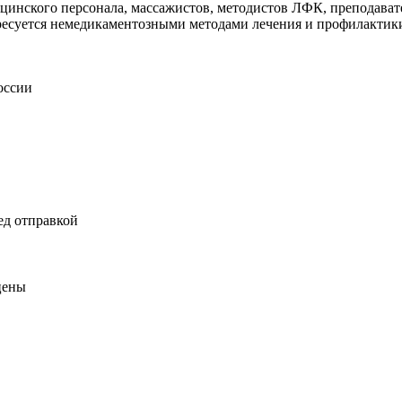
ицинского персонала, массажистов, методистов ЛФК, преподават
тересуется немедикаментозными методами лечения и профилактик
оссии
ед отправкой
цены