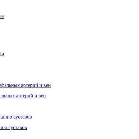
альных артерий и вен
нию суставов