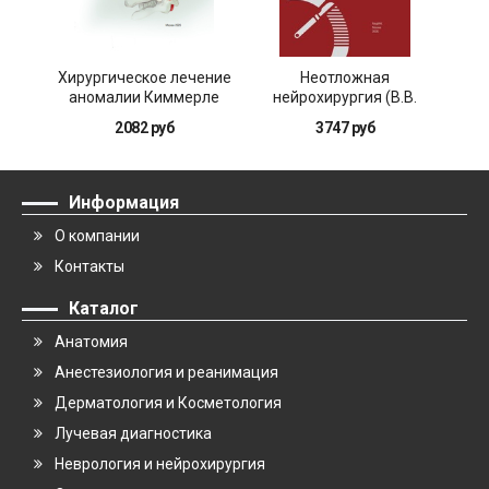
Хирургическое лечение
Неотложная
аномалии Киммерле
нейрохирургия (В.В.
Крылов, А.А. Гринь)
по
2082 руб
3747 руб
Информация
О компании
Контакты
Каталог
Анатомия
Анестезиология и реанимация
Дерматология и Косметология
Лучевая диагностика
Неврология и нейрохирургия