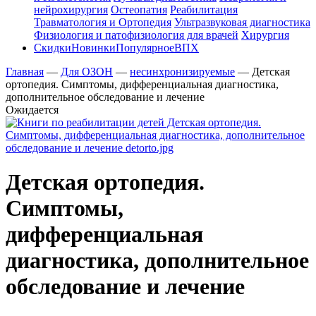
нейрохирургия
Остеопатия
Реабилитация
Травматология и Ортопедия
Ультразвуковая диагностика
Физиология и патофизиология для врачей
Хирургия
Скидки
Новинки
Популярное
ВПХ
Главная
—
Для ОЗОН
—
несинхронизируемые
—
Детская
ортопедия. Симптомы, дифференциальная диагностика,
дополнительное обследование и лечение
Ожидается
Детская ортопедия.
Симптомы,
дифференциальная
диагностика, дополнительное
обследование и лечение