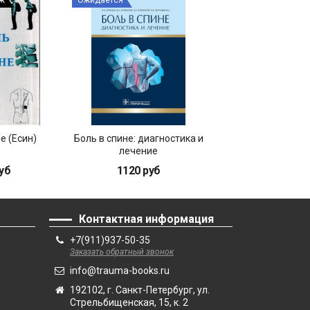
аж
Ожидается
Ожидается
е (Есин)
Боль в спине: диагностика и
Боль в шее, боль 
лечение
Базовые прин
дигностики и те
уб
1120 руб
850 руб
Контактная информация
+7(911)937-50-35
Заказать обратный звонок
info@trauma-books.ru
192102, г. Санкт-Петербург, ул.
Стрельбищенская, 15, к. 2