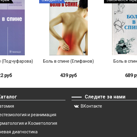
тираж
Ожидается
Закончился тир
е (Подчуфарова)
Боль в спине (Епифанов)
Боль в спин
22 руб
439 руб
689 р
Каталог
Следите за нами
атомия
ВКонтакте
естезиология и реанимация
рматология и Косметология
чевая диагностика