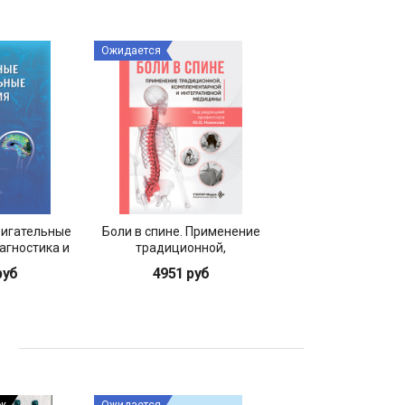
Ожидается
игательные
Боли в спине. Применение
Дуплексное скани
агностика и
традиционной,
внутричерепных 
ие
комплементарной и
брахиоцефальных а
руб
4951 руб
2548 руб
интегративной медицины
вен
ы