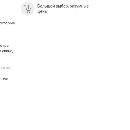
Большой выбор, разумные
цены
 которые
отра,
 спине,
еского
огию.