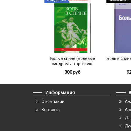
Ожидается
Закончился 
Боль в спине (Болевые
Боль в спин
синдромы в практике
клинициста). Выпуск 1
300 руб
9
Информация
О компании
Ан
Контакты
Ан
Де
Лу