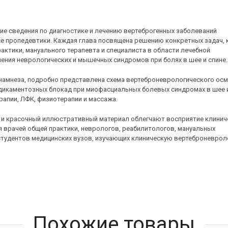
ие сведения по диагностике и лечению вертеброгенных заболеваний
се пропедевтики. Каждая глава посвящена решению конкретных задач,
рактики, мануального терапевта и специалиста в области лечебной
ения неврологических и мышечных синдромов при болях в шее и спине.
амнеза, подробно представлена схема вертеброневрологического осм
каментозных блокад при миофасциальных болевых синдромах в шее и
рапии, ЛФК, физиотерапии и массажа.
й и красочный иллюстративный материал облегчают восприятие клинич
 врачей общей практики, неврологов, реабилитологов, мануальных
студентов медицинских вузов, изучающих клиническую вертеброневрол
Похожие товары