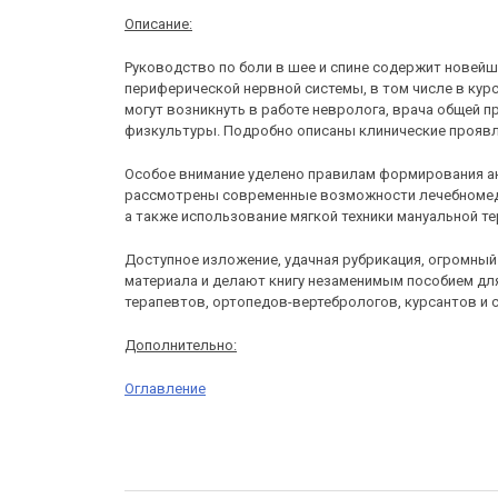
Описание:
Руководство по боли в шее и спине содержит новейш
периферической нервной системы, в том числе в кур
могут возникнуть в работе невролога, врача общей п
физкультуры. Подробно описаны клинические проявл
Особое внимание уделено правилам формирования ан
рассмотрены современные возможности лечебномеди
а также использование мягкой техники мануальной те
Доступное изложение, удачная рубрикация, огромны
материала и делают книгу незаменимым пособием для
терапевтов, ортопедов-вертебрологов, курсантов и 
Дополнительно:
Оглавление