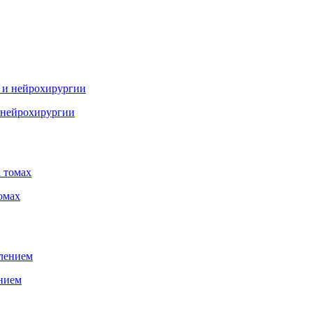
и нейрохирургии
омах
ением