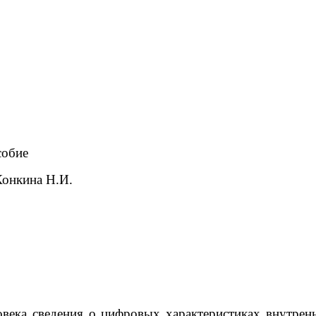
собие
Конкина Н.И.
ека сведения о цифровых характеристиках внутренни