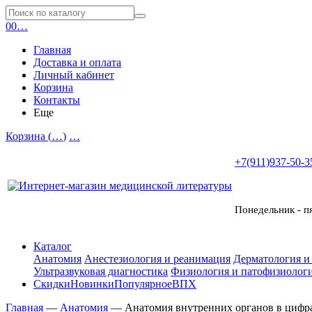
0
0
…
Главная
Доставка и оплата
Личный кабинет
Корзина
Контакты
Еще
Корзина (
…
)
…
+7(911)937-50-3
Понедельник - п
Каталог
Анатомия
Анестезиология и реанимация
Дерматология и
Ультразвуковая диагностика
Физиология и патофизиологи
Скидки
Новинки
Популярное
ВПХ
Главная
—
Анатомия
—
Анатомия внутренних органов в цифр