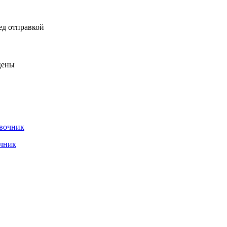
ед отправкой
цены
очник