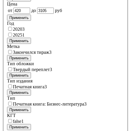
Цена
от
до
руб
Применить
Год
2020
3
2025
1
Применить
Метка
Закончился тираж
3
Применить
Тип обложки
Твердый переплет
3
Применить
Тип издания
Печатная книга
3
Применить
Тип
Печатная книга: Бизнес-литература
3
Применить
КГТ
false
1
Применить