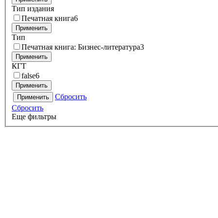
Тип издания
Печатная книга
6
Применить
Тип
Печатная книга: Бизнес-литература
3
Применить
КГТ
false
6
Применить
Сбросить
Применить
Сбросить
Еще фильтры