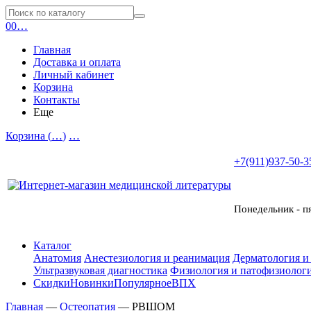
0
0
…
Главная
Доставка и оплата
Личный кабинет
Корзина
Контакты
Еще
Корзина (
…
)
…
+7(911)937-50-3
Понедельник - п
Каталог
Анатомия
Анестезиология и реанимация
Дерматология и
Ультразвуковая диагностика
Физиология и патофизиологи
Скидки
Новинки
Популярное
ВПХ
Главная
—
Остеопатия
—
РВШОМ